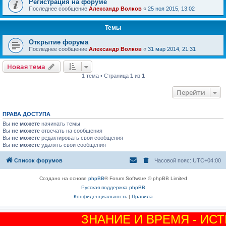
Регистрация на форуме
Последнее сообщение
Александр Волков
«
25 ноя 2015, 13:02
Темы
Открытие форума
Последнее сообщение
Александр Волков
«
31 мар 2014, 21:31
Новая тема
1 тема • Страница
1
из
1
Перейти
ПРАВА ДОСТУПА
Вы
не можете
начинать темы
Вы
не можете
отвечать на сообщения
Вы
не можете
редактировать свои сообщения
Вы
не можете
удалять свои сообщения
Список форумов
Часовой пояс:
UTC+04:00
Создано на основе
phpBB
® Forum Software © phpBB Limited
Русская поддержка phpBB
Конфиденциальность
|
Правила
ЗНАНИЕ И ВРЕМЯ - ИС