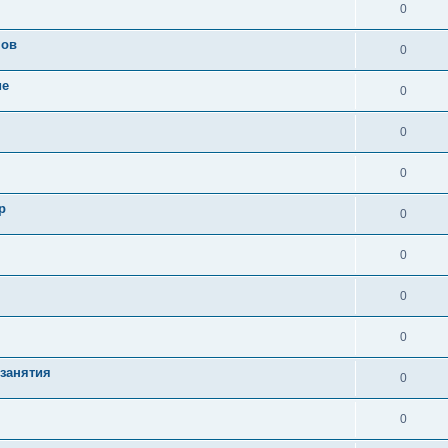
0
нов
0
ие
0
0
0
р
0
0
0
0
 занятия
0
0