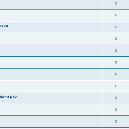
0
0
актов
0
0
0
0
0
0
ывший раб
0
0
0